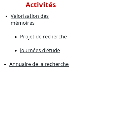
Activités
Valorisation des
mémoires
Projet de recherche
Journées d'étude
Annuaire de la recherche
Actualités
Mars 2024
Journée
d'études
Dans le cadre des 6e Rencontres de la
Recherche, la journée d'études portera sur la